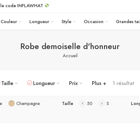
c le code INFLAWHAT
Couleur
Longueur
Style
Occasion
Grandes tai
Robe demoiselle d'honneur
Accueil
Taille
Longueur
Prix
Plus +
1 résultat
e
Champagne
Taille
50
S
Lon