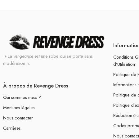
Informatio
» La
vengeance
est une robe qui se porte sans
Conditions G
modération. «
d’Utilisation
Politique de
Informations 
À propos de Revenge Dress
Politique de c
Qui sommes-nous ?
Politique d’e
Mentions légales
Réduction étu
Nous contacter
Codes prom
Carrières
Nous contact