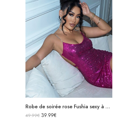
Robe de soirée rose Fushia sexy à paillettes bretelles spaghettis argentée dos nu avec découpe
39.99
€
49.99
€