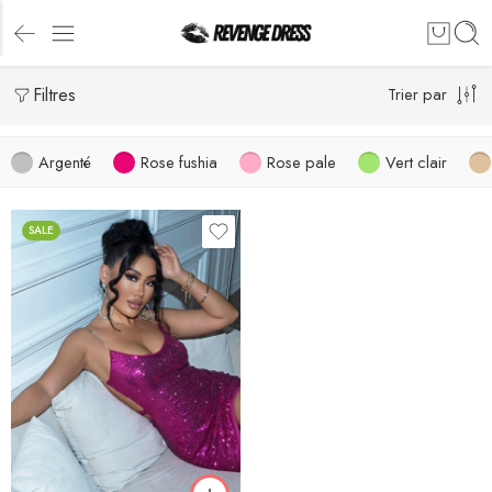
Filtres
Trier par
Argenté
Rose fushia
Rose pale
Vert clair
SALE