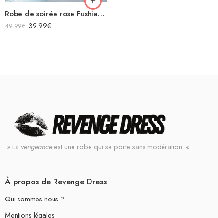
Robe de soirée rose Fushia sexy à paillettes bretelles spaghettis argentée dos nu avec découpe
39.99
€
49.99
€
» La
vengeance
est une robe qui se porte sans modération. «
À propos de Revenge Dress
Qui sommes-nous ?
Mentions légales