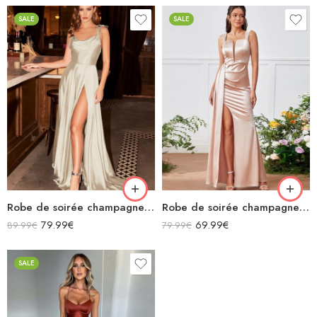
SALE
SALE
Robe de soirée champagne en satin fluide col bénitier bretelles longue fendue
Robe de soirée champagne en satin longue fendue à bretelles
79.99
€
69.99
€
89.99
€
79.99
€
SALE