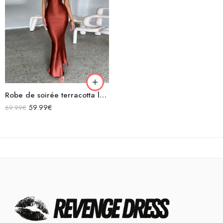
Robe de soirée terracotta longue en satin bretelles spaghetti décolleté dos nu laçage croisées dans le dos
59.99
€
69.99
€