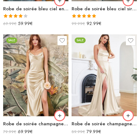
Robe de soirée bleu ciel en satin longue fendue bretelles spaghettis col bénitier lacets dans le dos
Robe de soirée bleu ciel sirène en satin avec lacets dans le dos
Note
Note
5.00
59.99
€
92.99
€
69.99
€
99.99
€
4.00
sur
sur 5
5
SALE
SALE
Robe de soirée champagne en satin col bénitier mi longue fendue à bretelles sans manches
Robe de soirée champagne en satin décolleté carré longue fendue sirène
69.99
€
79.99
€
79.99
€
89.99
€