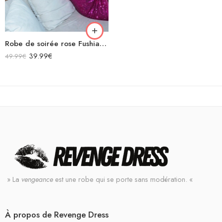
Robe de soirée rose Fushia sexy à paillettes bretelles spaghettis argentée dos nu avec découpe
39.99
€
49.99
€
» La
vengeance
est une robe qui se porte sans modération. «
À propos de Revenge Dress