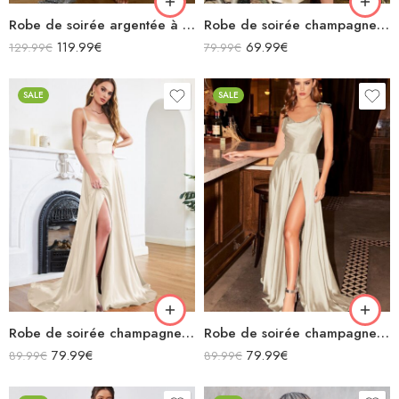
Robe de soirée argentée à paillettes asymétrique fendue avec traîne
Robe de soirée champagne en satin col bénitier mi longue fendue à bretelles sans manches
119.99
€
69.99
€
129.99
€
79.99
€
SALE
SALE
Robe de soirée champagne en satin décolleté carré longue fendue sirène
Robe de soirée champagne en satin fluide col bénitier bretelles longue fendue
79.99
€
79.99
€
89.99
€
89.99
€