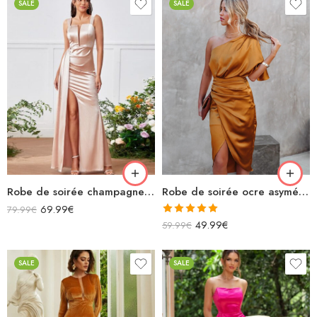
SALE
SALE
Robe de soirée ocre asymétrique en satin
Robe de soirée champagne en satin longue fendue à bretelles
69.99
€
79.99
€
Note
5.00
49.99
€
59.99
€
sur 5
SALE
SALE