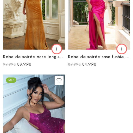
Robe de soirée ocre longue en velours manches longues
Robe de soirée rose fushia en satin longue bustier fendue
89.99
€
84.99
€
99.99
€
89.99
€
SALE