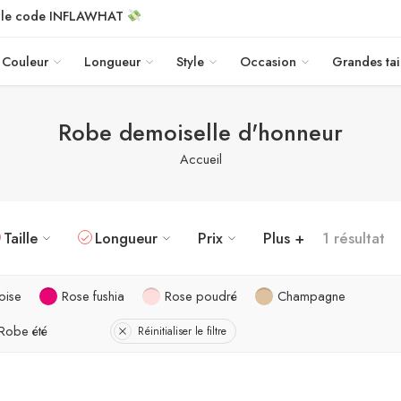
c le code INFLAWHAT
Couleur
Longueur
Style
Occasion
Grandes tai
Robe demoiselle d'honneur
Accueil
Taille
Longueur
Prix
Plus +
1 résultat
oise
Rose fushia
Rose poudré
Champagne
Robe été
Réinitialiser le filtre