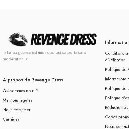
Informatio
» La
vengeance
est une robe qui se porte sans
Conditions G
modération. «
d’Utilisation
Politique de
Informations 
À propos de Revenge Dress
Politique de c
Qui sommes-nous ?
Politique d’e
Mentions légales
Réduction étu
Nous contacter
Codes prom
Carrières
Nous contact