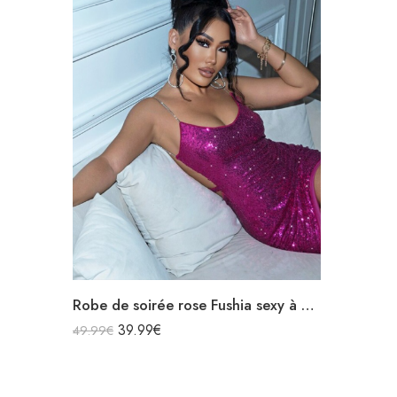
Robe de soirée rose Fushia sexy à paillettes bretelles spaghettis argentée dos nu avec découpe
39.99
€
49.99
€