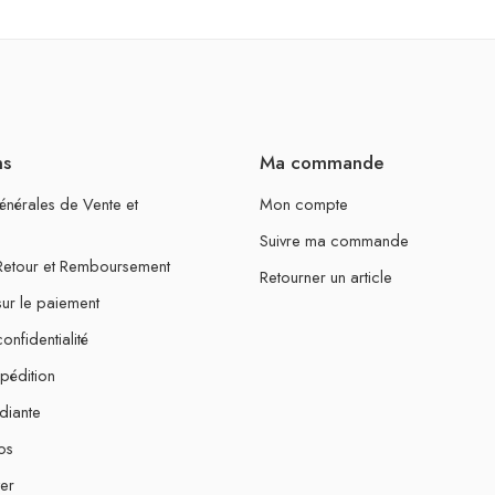
ns
Ma commande
énérales de Vente et
Mon compte
Suivre ma commande
 Retour et Remboursement
Retourner un article
sur le paiement
onfidentialité
xpédition
diante
os
er