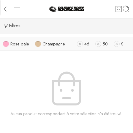
Filtres
Rose pale
Champagne
46
50
S
Aucun produit correspondant à votre sélection n'a été trouvé.