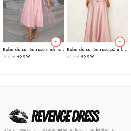
Robe de soirée rose midi manches longues transparentes col v
Robe de soirée rose pâle longue en satin sans manches décolleté v bretelles croisées dans le dos
69.99
€
59.99
€
79.99
€
69.99
€
» La
vengeance
est une robe qui se porte sans modération. «