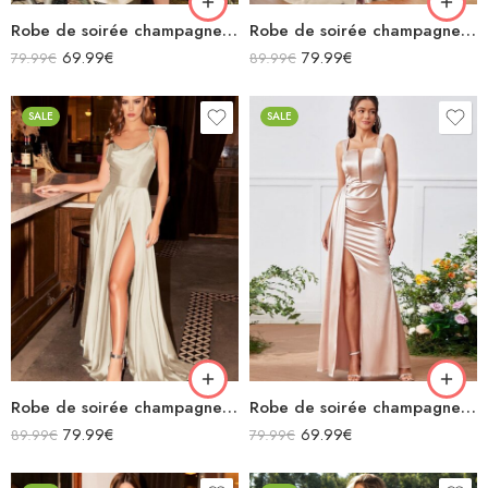
Robe de soirée champagne en satin col bénitier mi longue fendue à bretelles sans manches
Robe de soirée champagne en satin décolleté carré longue fendue sirène
69.99
€
79.99
€
79.99
€
89.99
€
SALE
SALE
Robe de soirée champagne en satin fluide col bénitier bretelles longue fendue
Robe de soirée champagne en satin longue fendue à bretelles
79.99
€
69.99
€
89.99
€
79.99
€