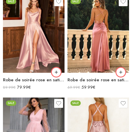
SALE
SALE
Robe de soirée rose en satin fluide col bénitier bretelles longue fendue
Robe de soirée rose en satin longue fendue col bénitier bretelles spaghettis croisées dans le dos avec lacets
79.99
€
59.99
€
89.99
€
69.99
€
SALE
SALE