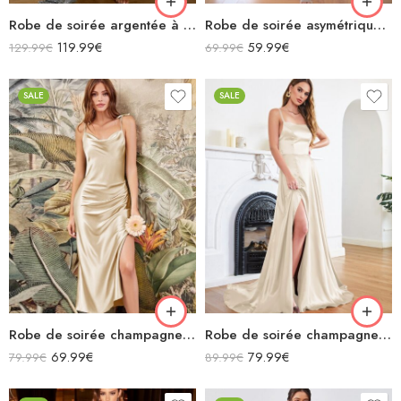
Robe de soirée argentée à paillettes asymétrique fendue avec traîne
Robe de soirée asymétrique orange longue plissée avec ceinture sans manches
119.99
€
59.99
€
129.99
€
69.99
€
SALE
SALE
Robe de soirée champagne en satin col bénitier mi longue fendue à bretelles sans manches
Robe de soirée champagne en satin décolleté carré longue fendue sirène
69.99
€
79.99
€
79.99
€
89.99
€