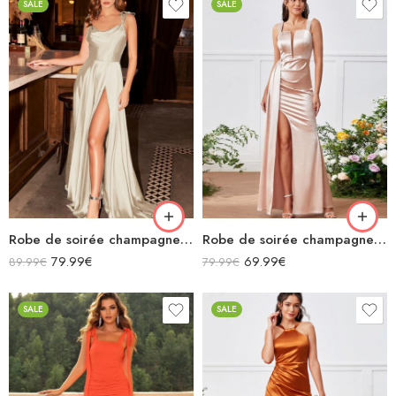
SALE
SALE
Robe de soirée champagne en satin fluide col bénitier bretelles longue fendue
Robe de soirée champagne en satin longue fendue à bretelles
79.99
€
69.99
€
89.99
€
79.99
€
SALE
SALE