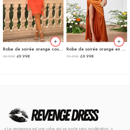
Robe de soirée orange courte sans manches moulante col carré bretelles grand nœud
Robe de soirée orange en satin licou longue fendue sans manches
49.99
€
69.99
€
59.99
€
79.99
€
» La
vengeance
est une robe qui se porte sans modération. «