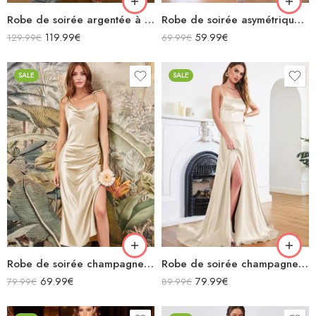
Robe de soirée argentée à paillettes asymétrique fendue avec traîne
Robe de soirée asymétrique orange longue plissée avec ceinture sans manches
119.99
€
59.99
€
129.99
€
69.99
€
SALE
SALE
Robe de soirée champagne en satin col bénitier mi longue fendue à bretelles sans manches
Robe de soirée champagne en satin décolleté carré longue fendue sirène
69.99
€
79.99
€
79.99
€
89.99
€