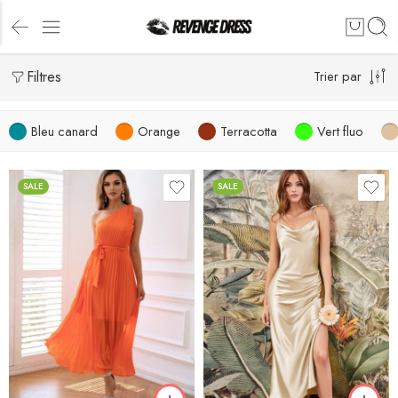
Filtres
Trier par
Bleu canard
Orange
Terracotta
Vert fluo
SALE
SALE