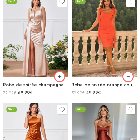
SALE
SALE
Robe de soirée champagne en satin longue fendue à bretelles
Robe de soirée orange courte sans manches moulante col carré bretelles grand nœud
69.99
€
49.99
€
79.99
€
59.99
€
SALE
SALE