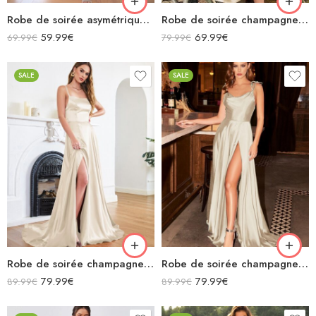
Robe de soirée asymétrique orange longue plissée avec ceinture sans manches
Robe de soirée champagne en satin col bénitier mi longue fendue à bretelles sans manches
59.99
€
69.99
€
69.99
€
79.99
€
SALE
SALE
Robe de soirée champagne en satin décolleté carré longue fendue sirène
Robe de soirée champagne en satin fluide col bénitier bretelles longue fendue
79.99
€
79.99
€
89.99
€
89.99
€