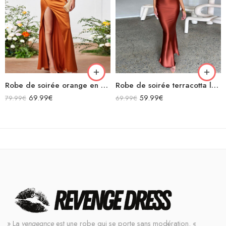
Robe de soirée orange en satin licou longue fendue sans manches
Robe de soirée terracotta longue en satin bretelles spaghetti décolleté dos nu laçage croisées dans le dos
69.99
€
59.99
€
79.99
€
69.99
€
» La
vengeance
est une robe qui se porte sans modération. «