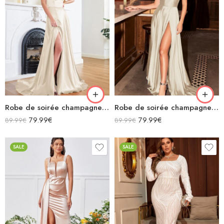
Robe de soirée champagne en satin décolleté carré longue fendue sirène
Robe de soirée champagne en satin fluide col bénitier bretelles longue fendue
79.99
€
79.99
€
89.99
€
89.99
€
SALE
SALE