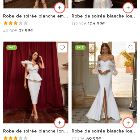
Robe de soirée blanche empire trapèze manches longues grande taille
Robe de soirée blanche longue à bretelles décolleté v sans manches
106.99
€
119.99
€
Note
37.99
€
40.00
€
3.00
sur 5
SALE
SALE
Robe de soirée blanche longue asymétrique dos nu à volants
Robe de soirée blanche longue avec manches bouffantes transparentes épaules dénudées fendue décolleté
69.99
€
79.99
€