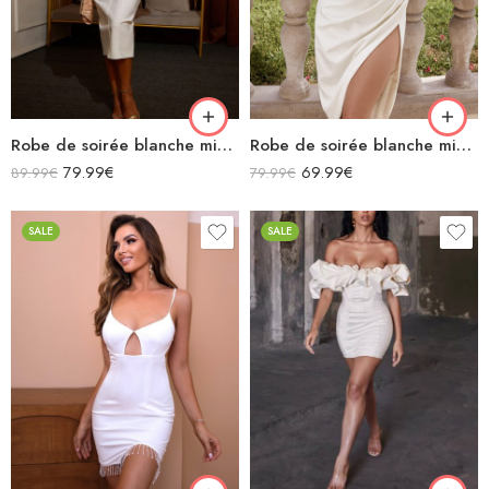
Robe de soirée blanche midi moulante ajourée manches longues découpe dans le dos sexy
Robe de soirée blanche midi moulante en satin décolleté sans manches fendue drapée
79.99
€
69.99
€
89.99
€
79.99
€
SALE
SALE