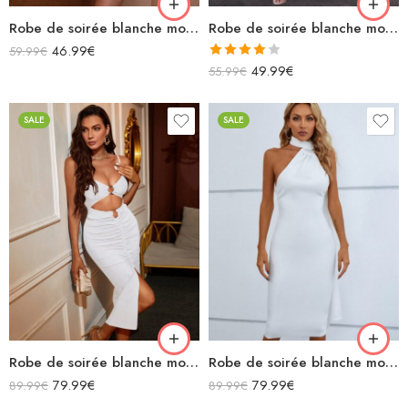
Robe de soirée blanche moulant courte à bretelles avec découpe fendue avec pampilles
Robe de soirée blanche moulante manches papillons
46.99
€
59.99
€
Note
49.99
€
55.99
€
4.00
sur
5
SALE
SALE
Robe de soirée blanche moulante midi à bretelles spaghettis décolleté v avec découpes
Robe de soirée blanche moulante midi licou sans manches
79.99
€
79.99
€
89.99
€
89.99
€