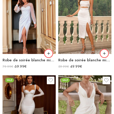
Robe de soirée blanche midi en satin fendue manches longues transparentes avec des perles
Robe de soirée blanche midi en satin bretelles spaghettis avec découpes fendu décolleté carré
69.99
€
49.99
€
79.99
€
59.99
€
SALE
SALE