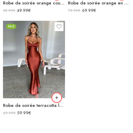
Robe de soirée orange courte sans manches moulante col carré bretelles grand nœud
Robe de soirée orange en satin licou longue fendue sans manches
49.99
€
69.99
€
59.99
€
79.99
€
SALE
Robe de soirée terracotta longue en satin bretelles spaghetti décolleté dos nu laçage croisées dans le dos
59.99
€
69.99
€