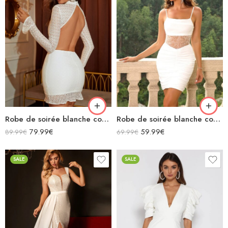
Robe de soirée blanche courte moulante à dentelles ajourée manches longues col montant dos nu
Robe de soirée blanche courte moulante ajourée bretelles spaghettis
79.99
€
59.99
€
89.99
€
69.99
€
SALE
SALE