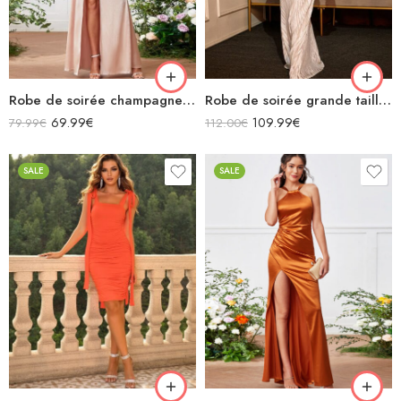
Robe de soirée champagne en satin longue fendue à bretelles
Robe de soirée grande taille blanche longue sirène manches longues à imprimé col carré
69.99
€
109.99
€
79.99
€
112.00
€
SALE
SALE