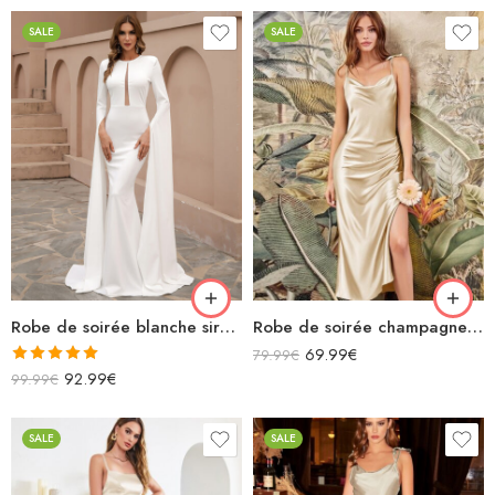
SALE
SALE
Robe de soirée blanche sirène longue manches longues fendues XXL
Robe de soirée champagne en satin col bénitier mi longue fendue à bretelles sans manches
69.99
€
79.99
€
Note
5.00
92.99
€
99.99
€
sur 5
SALE
SALE