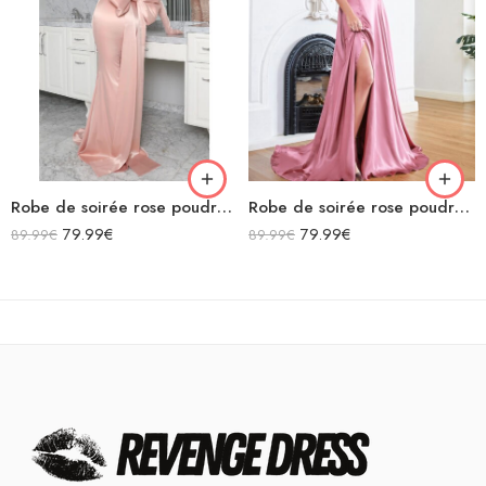
Robe de soirée rose poudré col carré moulante sirène avec nœud géant dans le dos avec traîne en satin
Robe de soirée rose poudré en satin décolleté carré longue fendue sirène
79.99
€
79.99
€
89.99
€
89.99
€