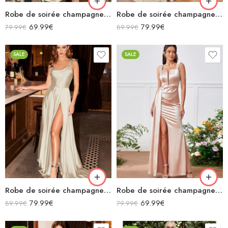
Robe de soirée champagne en satin col bénitier mi longue fendue à bretelles sans manches
Robe de soirée champagne en satin décolleté carré longue fendue sirène
69.99
€
79.99
€
79.99
€
89.99
€
SALE
SALE
Robe de soirée champagne en satin fluide col bénitier bretelles longue fendue
Robe de soirée champagne en satin longue fendue à bretelles
79.99
€
69.99
€
89.99
€
79.99
€