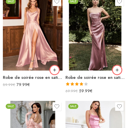
SALE
SALE
Robe de soirée rose en satin fluide col bénitier bretelles longue fendue
Robe de soirée rose en satin longue fendue bretelles spaghettis col bénitier lacets dans le dos
79.99
€
89.99
€
Note
59.99
€
69.99
€
4.00
sur
5
SALE
SALE