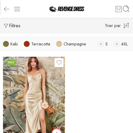
Filtres
Trier par
Kaki
Terracotta
Champagne
S
4XL
SALE