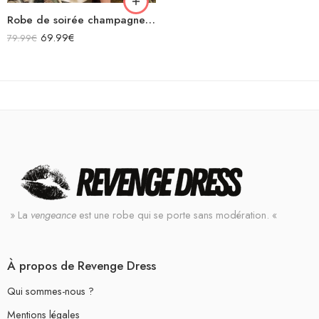
Robe de soirée champagne en satin col bénitier mi longue fendue à bretelles sans manches
69.99
€
79.99
€
» La
vengeance
est une robe qui se porte sans modération. «
À propos de Revenge Dress
Qui sommes-nous ?
Mentions légales