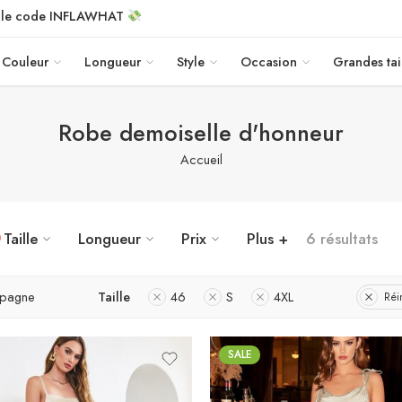
c le code INFLAWHAT
Couleur
Longueur
Style
Occasion
Grandes tai
Robe demoiselle d'honneur
Accueil
Taille
Longueur
Prix
Plus +
6 résultats
pagne
Taille
46
S
4XL
Réin
SALE