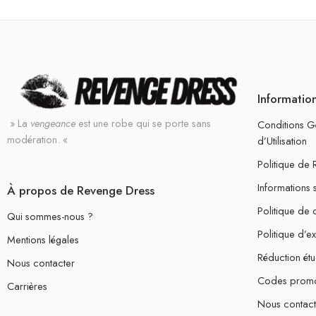
Informatio
» La
vengeance
est une robe qui se porte sans
Conditions G
modération. «
d’Utilisation
Politique de
Informations 
À propos de Revenge Dress
Politique de c
Qui sommes-nous ?
Politique d’e
Mentions légales
Réduction étu
Nous contacter
Codes prom
Carrières
Nous contact