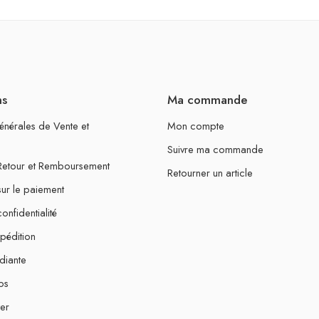
ns
Ma commande
énérales de Vente et
Mon compte
Suivre ma commande
 Retour et Remboursement
Retourner un article
sur le paiement
onfidentialité
xpédition
diante
os
er