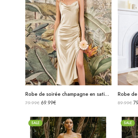
Robe de soirée champagne en satin col bénitier mi longue fendue à bretelles sans manches
69.99
€
7
79.99
€
89.99
€
SALE
SALE