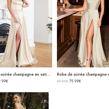
Robe de soirée champagne en satin décolleté carré longue fendue sirène
9.99
€
79.99
€
89.99
€