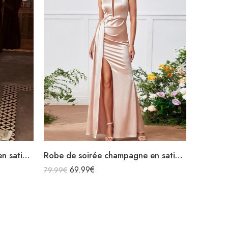
Robe de soirée champagne en satin fluide col bénitier bretelles longue fendue
Robe de soirée champagne en satin longue fendue à bretelles
69.99
€
79.99
€