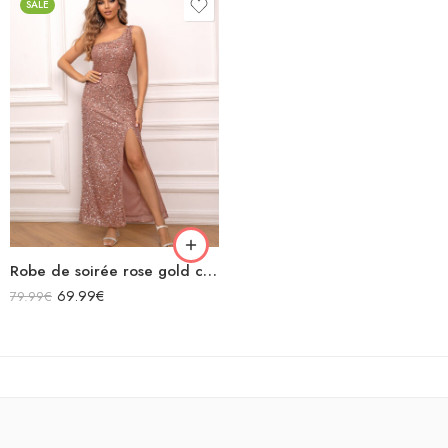
SALE
Robe de soirée rose gold courte fendue asymétrique sans manches à paillettes
69.99
€
79.99
€