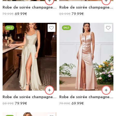
Robe de soirée champagne en satin col bénitier mi longue fendue à bretelles sans manches
Robe de soirée champagne en satin décolleté carré longue fendue sirène
69.99
€
79.99
€
79.99
€
89.99
€
SALE
SALE
Robe de soirée champagne en satin fluide col bénitier bretelles longue fendue
Robe de soirée champagne en satin longue fendue à bretelles
79.99
€
69.99
€
89.99
€
79.99
€