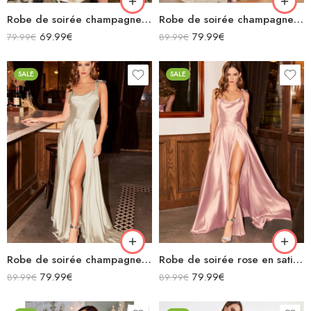
Robe de soirée champagne en satin col bénitier mi longue fendue à bretelles sans manches
Robe de soirée champagne en satin décolleté carré longue fendue sirène
69.99
€
79.99
€
79.99
€
89.99
€
SALE
SALE
Robe de soirée champagne en satin fluide col bénitier bretelles longue fendue
Robe de soirée rose en satin fluide col bénitier bretelles longue fendue
79.99
€
79.99
€
89.99
€
89.99
€