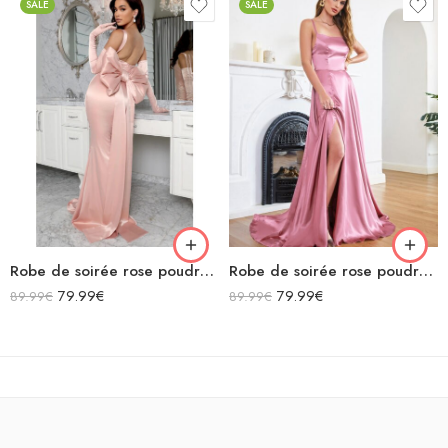
SALE
SALE
Robe de soirée rose poudré col carré moulante sirène avec nœud géant dans le dos avec traîne en satin
Robe de soirée rose poudré en satin décolleté carré longue fendue sirène
79.99
€
79.99
€
89.99
€
89.99
€