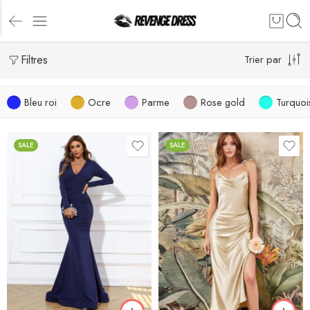
Filtres
Trier par
Bleu roi
Ocre
Parme
Rose gold
Turquoi
SALE
SALE