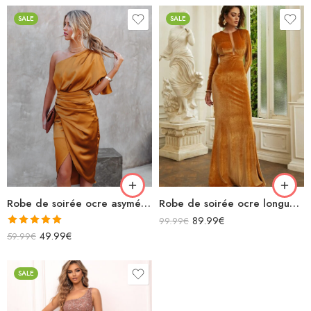
SALE
SALE
Robe de soirée ocre asymétrique en satin
Robe de soirée ocre longue en velours manches longues
89.99
€
99.99
€
Note
5.00
49.99
€
59.99
€
sur 5
SALE