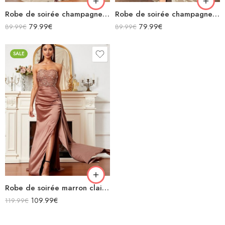
Robe de soirée champagne en satin décolleté carré longue fendue sirène
Robe de soirée champagne en satin fluide col bénitier bretelles longue fendue
79.99
€
79.99
€
89.99
€
89.99
€
SALE
Robe de soirée marron clair à paillettes bustier en satin sans manches
109.99
€
119.99
€