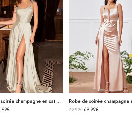
Robe de soirée champagne en satin fluide col bénitier bretelles longue fendue
9.99
€
69.99
€
79.99
€