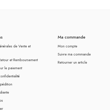
ns
Ma commande
énérales de Vente et
Mon compte
Suivre ma commande
 Retour et Remboursement
Retourner un article
sur le paiement
onfidentialité
xpédition
diante
os
er