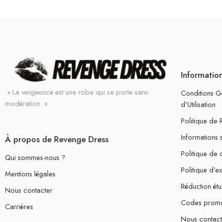
Informatio
» La
vengeance
est une robe qui se porte sans
Conditions G
modération. «
d’Utilisation
Politique de
Informations 
À propos de Revenge Dress
Politique de c
Qui sommes-nous ?
Politique d’e
Mentions légales
Réduction étu
Nous contacter
Codes prom
Carrières
Nous contact