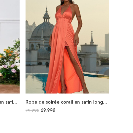
Robe de soirée champagne en satin longue fendue à bretelles
Robe de soirée corail en satin longue à bretelles fendue dos nu
69.99
€
79.99
€