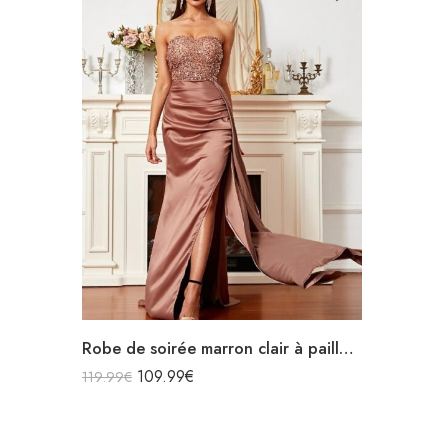
Robe de soirée marron clair à paillettes bustier en satin sans manches
109.99
€
119.99
€