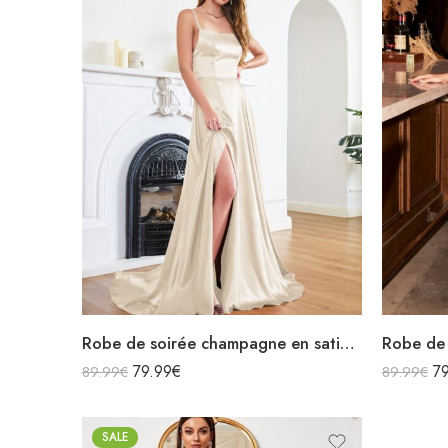
Robe de soirée champagne en satin décolleté carré longue fendue sirène
79.99
€
7
89.99
€
89.99
€
SALE