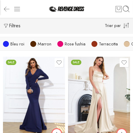
Filtres
Trier par
Bleu roi
Marron
Rose fushia
Terracotta
SALE
SALE