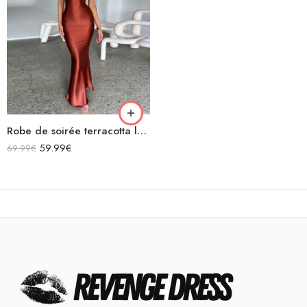
Robe de soirée terracotta longue en satin bretelles spaghetti décolleté dos nu laçage croisées dans le dos
59.99
€
69.99
€