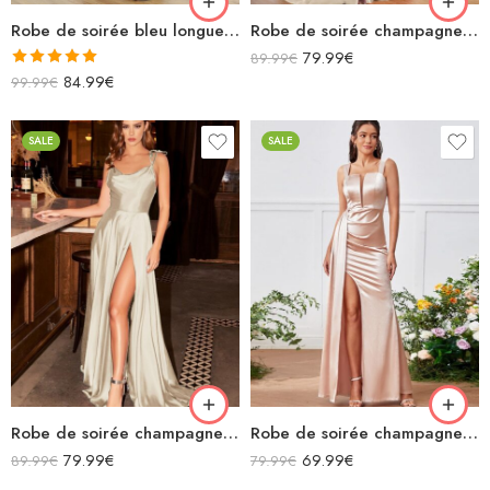
Robe de soirée bleu longue sirène col v manches longues
Robe de soirée champagne en satin décolleté carré longue fendue sirène
79.99
€
89.99
€
Note
5.00
84.99
€
99.99
€
sur 5
SALE
SALE
Robe de soirée champagne en satin fluide col bénitier bretelles longue fendue
Robe de soirée champagne en satin longue fendue à bretelles
79.99
€
69.99
€
89.99
€
79.99
€