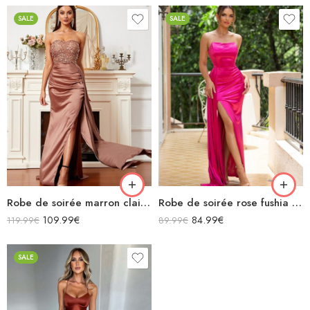
SALE
SALE
Robe de soirée marron clair à paillettes bustier en satin sans manches
Robe de soirée rose fushia en satin longue bustier fendue
109.99
€
84.99
€
119.99
€
89.99
€
SALE