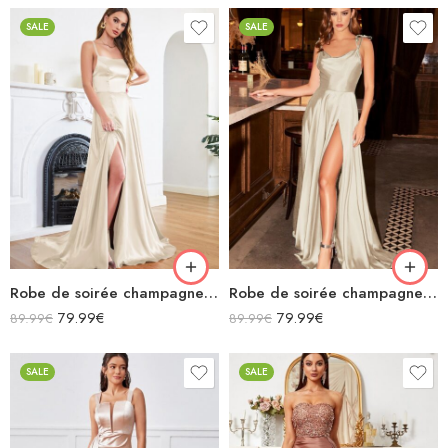
SALE
SALE
Robe de soirée champagne en satin décolleté carré longue fendue sirène
Robe de soirée champagne en satin fluide col bénitier bretelles longue fendue
79.99
€
79.99
€
89.99
€
89.99
€
SALE
SALE