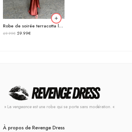
Robe de soirée terracotta longue en satin bretelles spaghetti décolleté dos nu laçage croisées dans le dos
59.99
€
69.99
€
» La
vengeance
est une robe qui se porte sans modération. «
À propos de Revenge Dress