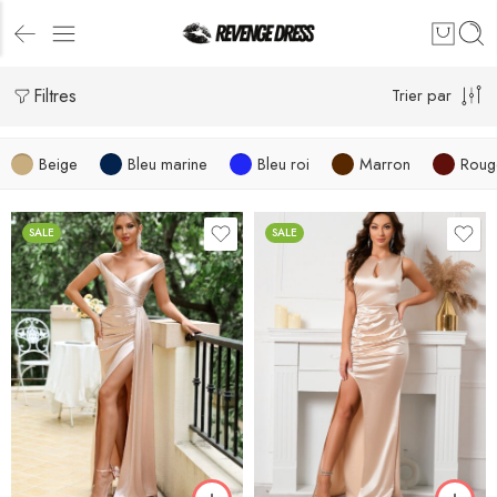
Filtres
Trier par
Beige
Bleu marine
Bleu roi
Marron
Roug
SALE
SALE