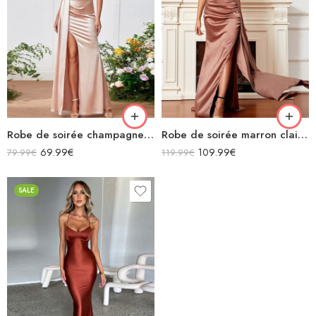
Robe de soirée champagne en satin longue fendue à bretelles
Robe de soirée marron clair à paillettes bustier en satin sans manches
69.99
€
109.99
€
79.99
€
119.99
€
SALE