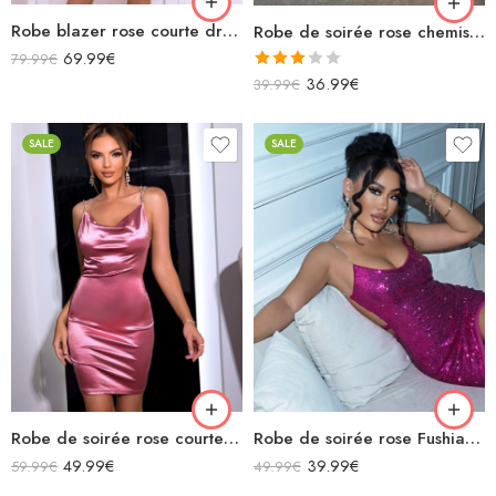
Robe blazer rose courte droite sans manches
Robe de soirée rose chemisier en satin
69.99
€
79.99
€
Note
36.99
€
39.99
€
3.00
sur 5
SALE
SALE
Robe de soirée rose courte moulante dos nu col bénitier bretelles strass
Robe de soirée rose Fushia sexy à paillettes bretelles spaghettis argentée dos nu avec découpe
49.99
€
39.99
€
59.99
€
49.99
€