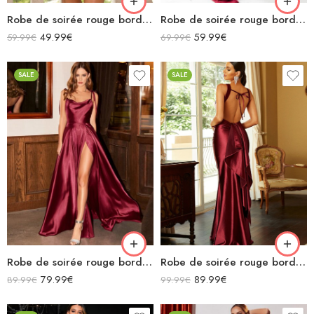
Robe de soirée rouge bordeaux courte licou à paillettes avec découpes et lacets dans le dos
Robe de soirée rouge bordeaux en satin avec lacets dans le dos longue fendue
49.99
€
59.99
€
59.99
€
69.99
€
SALE
SALE
Robe de soirée rouge bordeaux en satin fluide col bénitier bretelles longue fendue
Robe de soirée rouge bordeaux en satin longue à bretelles décolleté sans manches dos nu à volants
79.99
€
89.99
€
89.99
€
99.99
€