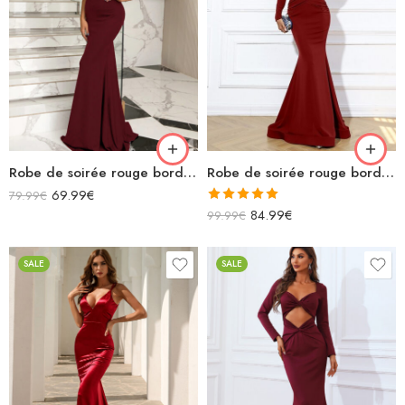
Robe de soirée rouge bordeaux longue sirène bustier asymétrique sans manches à paillettes
Robe de soirée rouge bordeaux longue sirène col v manches longues
69.99
€
79.99
€
Note
5.00
84.99
€
99.99
€
sur 5
SALE
SALE