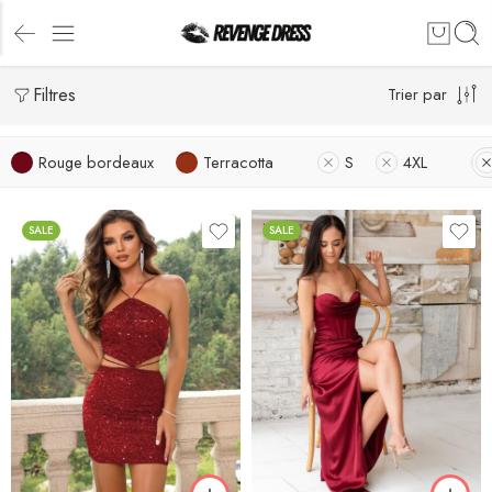
Filtres
Trier par
Rouge bordeaux
Terracotta
S
4XL
SALE
SALE