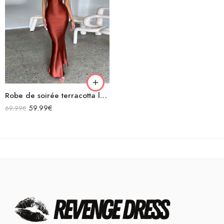
Robe de soirée terracotta longue en satin bretelles spaghetti décolleté dos nu laçage croisées dans le dos
59.99
€
69.99
€