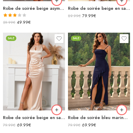
Robe de soirée beige asymétrique en satin
Robe de soirée beige en satin longue épaules dénudées décolleté fendue
79.99
€
89.99
€
Note
49.99
€
59.99
€
3.00
sur 5
SALE
SALE
Robe de soirée beige en satin longue fendue sans manches
Robe de soirée bleu marine en satin longue bretelles spaghettis fendue à volants col carré
69.99
€
69.99
€
79.99
€
79.99
€