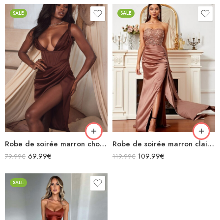
SALE
SALE
Robe de soirée marron chocolat midi moulante en satin décolleté sans manches fendue drapée
Robe de soirée marron clair à paillettes bustier en satin sans manches
69.99
€
109.99
€
79.99
€
119.99
€
SALE