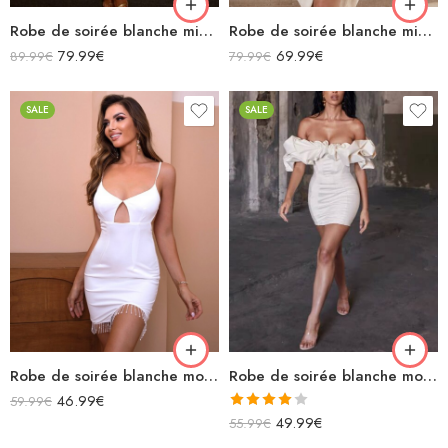
Robe de soirée blanche midi moulante ajourée manches longues découpe dans le dos sexy
Robe de soirée blanche midi moulante en satin décolleté sans manches fendue drapée
79.99
€
69.99
€
89.99
€
79.99
€
SALE
SALE
Robe de soirée blanche moulant courte à bretelles avec découpe fendue avec pampilles
Robe de soirée blanche moulante manches papillons
46.99
€
59.99
€
Note
49.99
€
55.99
€
4.00
sur