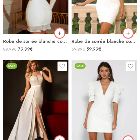
Robe de soirée blanche courte moulante à dentelles ajourée manches longues col montant dos nu
Robe de soirée blanche courte moulante ajourée bretelles spaghettis
79.99
€
59.99
€
89.99
€
69.99
€
SALE
SALE