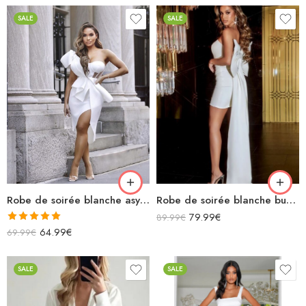
SALE
SALE
Robe de soirée blanche asymétrique à volants
Robe de soirée blanche bustier courte moulante avec nœud géant dans le dos avec traîne
79.99
€
89.99
€
Note
5.00
64.99
€
69.99
€
sur 5
SALE
SALE