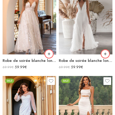
Robe de soirée blanche longue bretelles fines voile avec motifs brillants fendu décolleté
Robe de soirée blanche longue sans manches décolleté v dos nu fendue
59.99
€
59.99
€
69.99
€
69.99
€
SALE
SALE