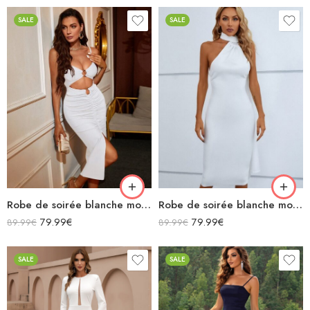
5
SALE
SALE
Robe de soirée blanche moulante midi à bretelles spaghettis décolleté v avec découpes
Robe de soirée blanche moulante midi licou sans manches
79.99
€
79.99
€
89.99
€
89.99
€
SALE
SALE