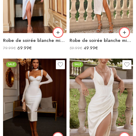
Robe de soirée blanche midi en satin fendue manches longues transparentes avec des perles
Robe de soirée blanche midi en satin bretelles spaghettis avec découpes fendu décolleté carré
69.99
€
49.99
€
79.99
€
59.99
€
SALE
SALE