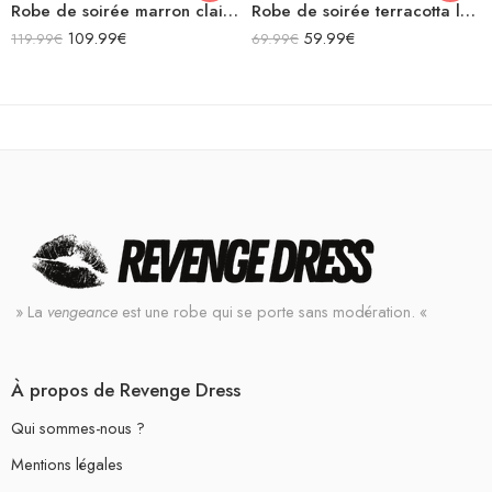
Robe de soirée marron clair à paillettes bustier en satin sans manches
Robe de soirée terracotta longue en satin bretelles spaghetti décolleté dos nu laçage croisées dans le dos
109.99
€
59.99
€
119.99
€
69.99
€
» La
vengeance
est une robe qui se porte sans modération. «
À propos de Revenge Dress
Qui sommes-nous ?
Mentions légales