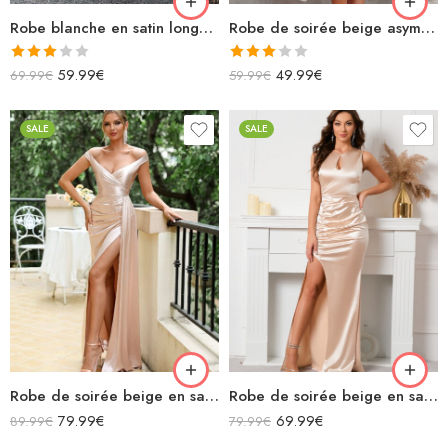
Robe de soirée beige asymétrique en satin
Robe blanche en satin longue fendue bretelles spaghettis col bénitier lacets dans le dos
Note
Note
49.99
€
59.99
€
59.99
€
69.99
€
3.00
3.00
sur 5
sur 5
SALE
SALE
Robe de soirée beige en satin longue épaules dénudées décolleté fendue
Robe de soirée beige en satin longue fendue sans manches
79.99
€
69.99
€
89.99
€
79.99
€