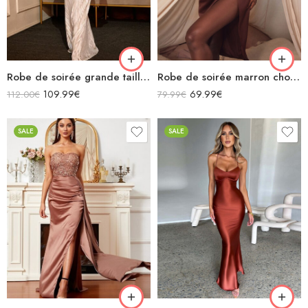
Robe de soirée grande taille blanche longue sirène manches longues à imprimé col carré
Robe de soirée marron chocolat midi moulante en satin décolleté sans manches fendue drapée
109.99
€
69.99
€
112.00
€
79.99
€
SALE
SALE