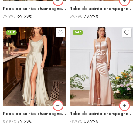
Robe de soirée champagne en satin col bénitier mi longue fendue à bretelles sans manches
Robe de soirée champagne en satin décolleté carré longue fendue sirène
69.99
€
79.99
€
79.99
€
89.99
€
SALE
SALE
Robe de soirée champagne en satin fluide col bénitier bretelles longue fendue
Robe de soirée champagne en satin longue fendue à bretelles
79.99
€
69.99
€
89.99
€
79.99
€