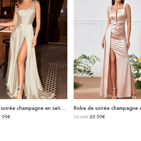
Robe de soirée champagne en satin fluide col bénitier bretelles longue fendue
9.99
€
69.99
€
79.99
€