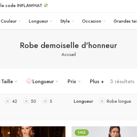
c le code INFLAWHAT
Couleur
Longueur
Style
Occasion
Grandes tai
Robe demoiselle d'honneur
Accueil
Taille
Longueur
Prix
Plus +
3 résultats
42
50
S
Longueur
Robe longue
SALE