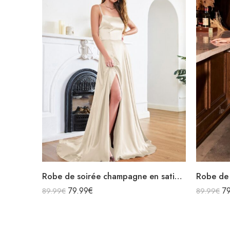
Robe de soirée champagne en satin décolleté carré longue fendue sirène
79.99
€
7
89.99
€
89.99
€