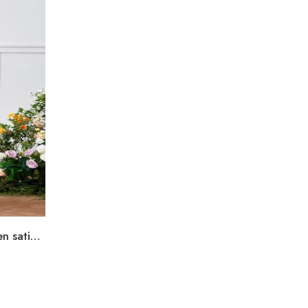
Robe de soirée champagne en satin longue fendue à bretelles