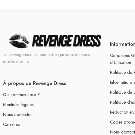
Informatio
» La
vengeance
est une robe qui se porte sans
Conditions G
modération. «
d’Utilisation
Politique de
Informations 
À propos de Revenge Dress
Politique de c
Qui sommes-nous ?
Politique d’e
Mentions légales
Réduction étu
Nous contacter
Codes prom
Carrières
Nous contact