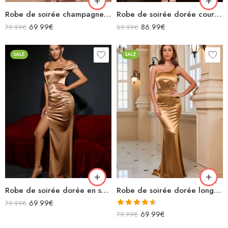
Robe de soirée champagne en satin longue fendue à bretelles
Robe de soirée dorée courte à motifs épaules dénudées décolleté
69.99
€
86.99
€
79.99
€
89.99
€
SALE
SALE
Robe de soirée dorée en satin longue fendue épaules dénudées
Robe de soirée dorée longue sirène asymétrique dos nu avec découpes en satin
69.99
€
79.99
€
Note
4.50
69.99
€
79.99
€
sur 5