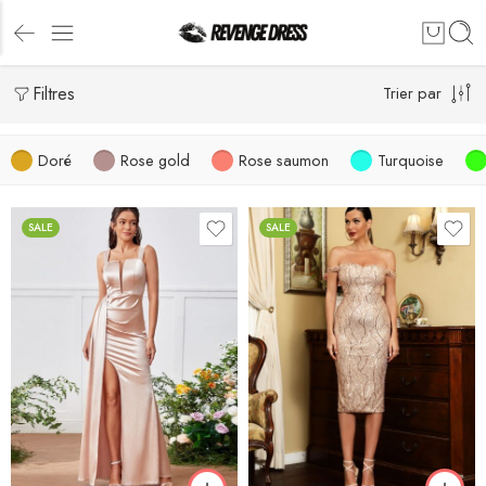
Filtres
Trier par
Doré
Rose gold
Rose saumon
Turquoise
SALE
SALE