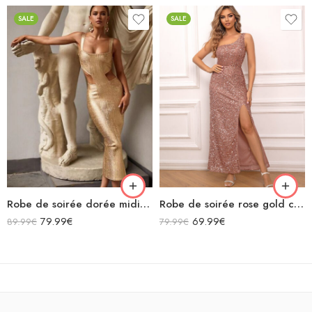
SALE
SALE
Robe de soirée dorée midi avec découpes sexy sans manches décolleté carré
Robe de soirée rose gold courte fendue asymétrique sans manches à paillettes
79.99
€
69.99
€
89.99
€
79.99
€