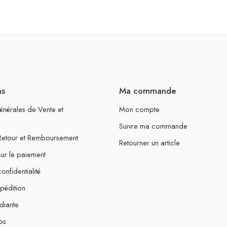
ns
Ma commande
énérales de Vente et
Mon compte
Suivre ma commande
 Retour et Remboursement
Retourner un article
sur le paiement
onfidentialité
xpédition
diante
os