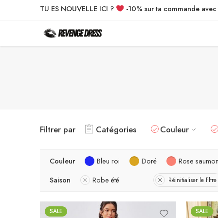
TU ES NOUVELLE ICI ?
-10% sur ta commande ave
Filtrer par
Catégories
Couleur
Couleur
Bleu roi
Doré
Rose saumo
Saison
Robe été
Réinitialiser le filtre
SALE
SALE