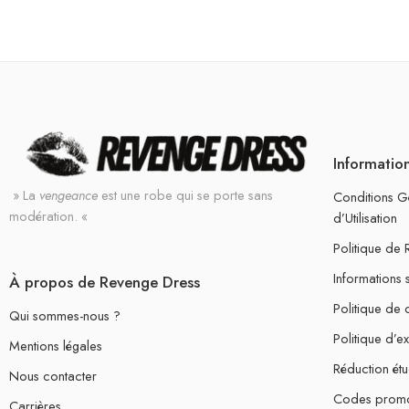
Informatio
» La
vengeance
est une robe qui se porte sans
Conditions G
modération. «
d’Utilisation
Politique de
Informations 
À propos de Revenge Dress
Politique de c
Qui sommes-nous ?
Politique d’e
Mentions légales
Réduction étu
Nous contacter
Codes prom
Carrières