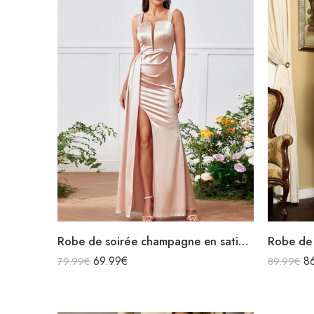
Robe de soirée champagne en satin longue fendue à bretelles
69.99
€
8
79.99
€
89.99
€