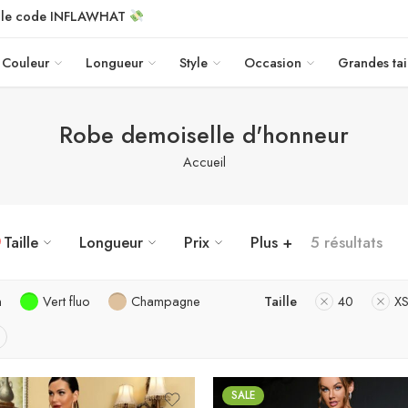
c le code INFLAWHAT
Couleur
Longueur
Style
Occasion
Grandes tai
Robe demoiselle d'honneur
Accueil
Taille
Longueur
Prix
Plus +
5 résultats
n
Vert fluo
Champagne
Taille
40
X
SALE