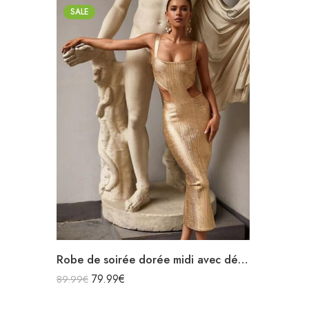
SALE
Robe de soirée dorée midi avec découpes sexy sans manches décolleté carré
79.99
€
89.99
€