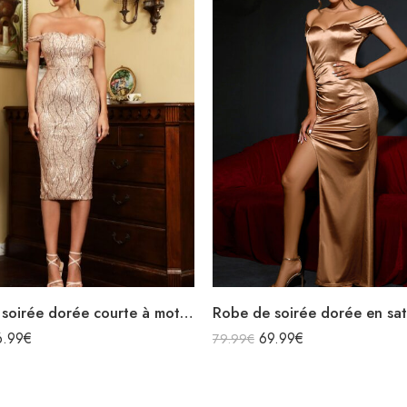
Robe de soirée dorée courte à motifs épaules dénudées décolleté
6.99
€
69.99
€
79.99
€