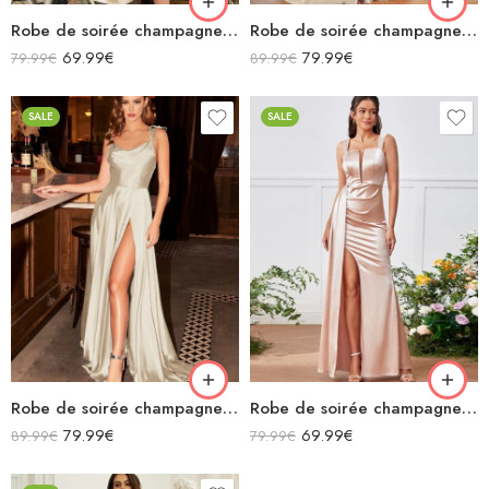
Robe de soirée champagne en satin col bénitier mi longue fendue à bretelles sans manches
Robe de soirée champagne en satin décolleté carré longue fendue sirène
69.99
€
79.99
€
79.99
€
89.99
€
SALE
SALE
Robe de soirée champagne en satin fluide col bénitier bretelles longue fendue
Robe de soirée champagne en satin longue fendue à bretelles
79.99
€
69.99
€
89.99
€
79.99
€