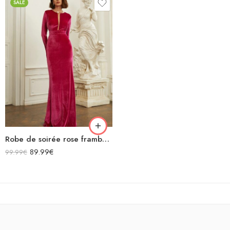
SALE
Robe de soirée rose framboise longue en velours manches longues
89.99
€
99.99
€