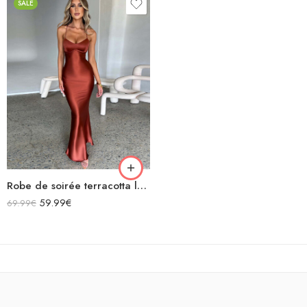
SALE
Robe de soirée terracotta longue en satin bretelles spaghetti décolleté dos nu laçage croisées dans le dos
59.99
€
69.99
€