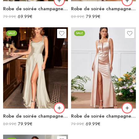
Robe de soirée champagne en satin col bénitier mi longue fendue à bretelles sans manches
Robe de soirée champagne en satin décolleté carré longue fendue sirène
69.99
€
79.99
€
79.99
€
89.99
€
SALE
SALE
Robe de soirée champagne en satin fluide col bénitier bretelles longue fendue
Robe de soirée champagne en satin longue fendue à bretelles
79.99
€
69.99
€
89.99
€
79.99
€