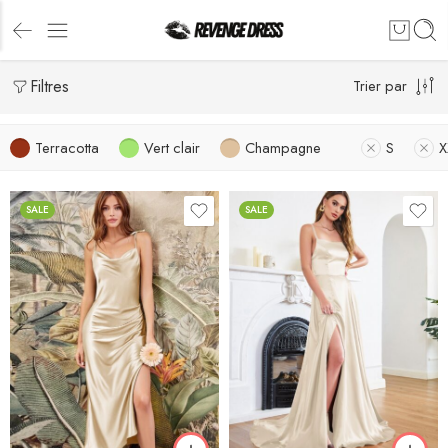
Filtres
Trier par
Terracotta
Vert clair
Champagne
S
X
SALE
SALE