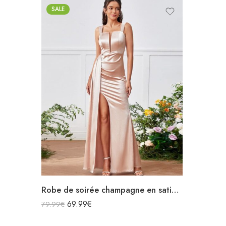
SALE
Robe de soirée champagne en satin longue fendue à bretelles
69.99
€
79.99
€