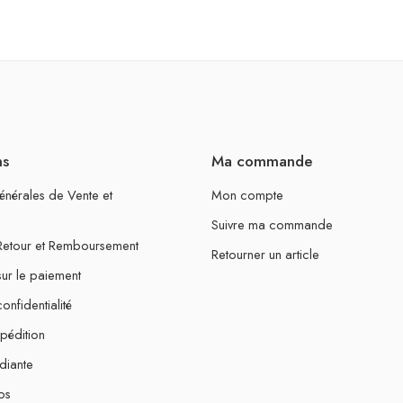
ns
Ma commande
énérales de Vente et
Mon compte
Suivre ma commande
 Retour et Remboursement
Retourner un article
sur le paiement
onfidentialité
xpédition
diante
os