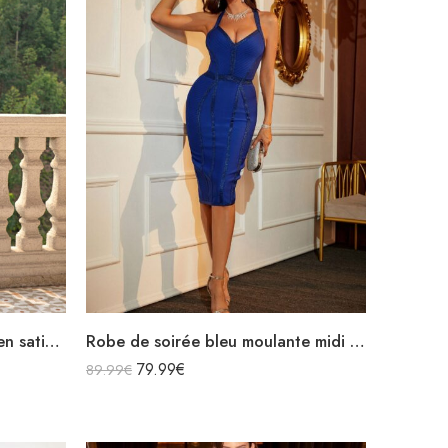
Robe de soirée bleu marine en satin longue bretelles spaghettis fendue à volants col carré
Robe de soirée bleu moulante midi à bretelles décolleté à paillettes
79.99
€
89.99
€