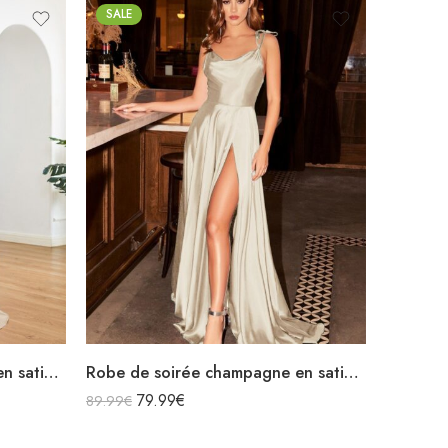
SALE
Robe de soirée champagne en satin décolleté carré longue fendue sirène
Robe de soirée champagne en satin fluide col bénitier bretelles longue fendue
79.99
€
89.99
€