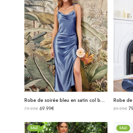
Robe de soirée bleu en satin col bénitier mi longue fendue à bretelles sans manches
69.99
€
7
79.99
€
89.99
€
SALE
SALE