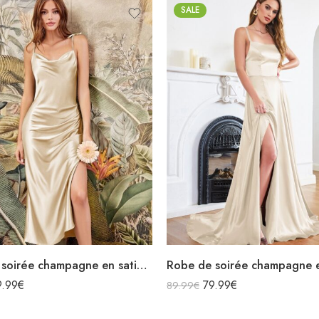
SALE
Robe de soirée champagne en satin col bénitier mi longue fendue à bretelles sans manches
9.99
€
79.99
€
89.99
€