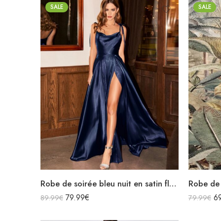
SALE
SALE
Robe de soirée bleu nuit en satin fluide col bénitier bretelles longue fendue
79.99
€
6
89.99
€
79.99
€