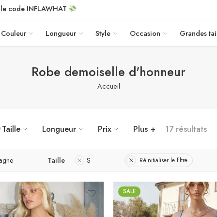
c le code INFLAWHAT
Couleur
Longueur
Style
Occasion
Grandes tai
Robe demoiselle d'honneur
Accueil
Taille
Longueur
Prix
Plus +
17 résultats
agne
Taille
S
Réinitialiser le filtre
SALE