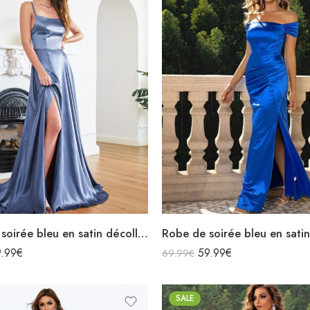
Robe de soirée bleu en satin décolleté carré longue fendue sirène
9.99
€
59.99
€
69.99
€
SALE