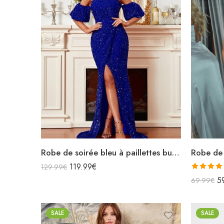
Robe de soirée bleu à paillettes bustier épaules dénudées manches courtes bouffantes fendue sirène
119.99
€
129.99
€
Note
5
69.99
€
4.00
sur
5
SALE
SALE