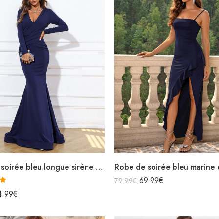
Robe de soirée bleu longue sirène col v manches longues
69.99
€
79.99
€
0
4.99
€