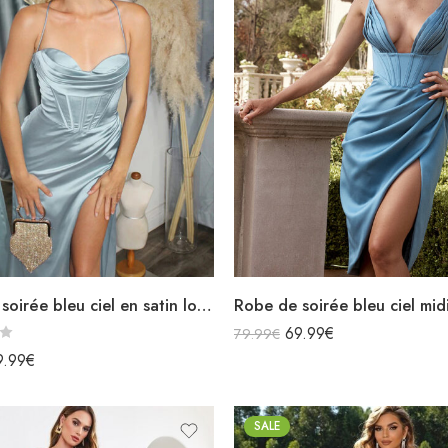
Robe de soirée bleu ciel en satin longue fendue bretelles spaghettis col bénitier lacets dans le dos
69.99
€
79.99
€
9.99
€
SALE