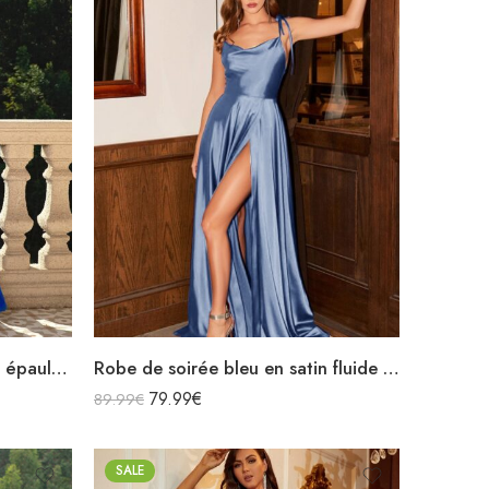
Robe de soirée bleu en satin épaules dénudées fendue
Robe de soirée bleu en satin fluide col bénitier bretelles longue fendue
79.99
€
89.99
€
SALE