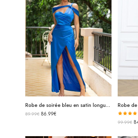
Robe de soirée bleu en satin longue asymétrique épaules dénudées fendue
86.99
€
89.99
€
Note
5.0
8
99.99
€
sur 5