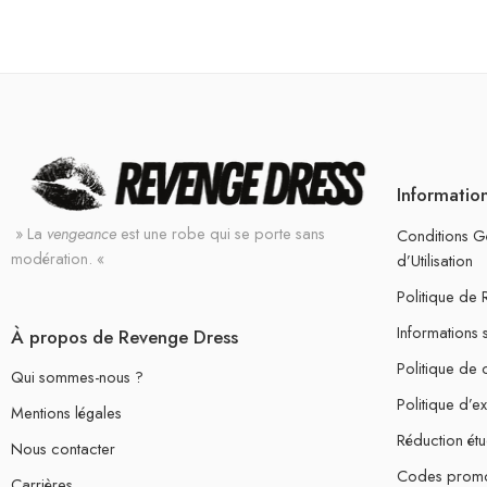
Informatio
» La
vengeance
est une robe qui se porte sans
Conditions G
modération. «
d’Utilisation
Politique de
Informations 
À propos de Revenge Dress
Politique de c
Qui sommes-nous ?
Politique d’e
Mentions légales
Réduction étu
Nous contacter
Codes prom
Carrières