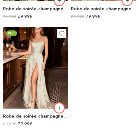
Robe de soirée champagne en satin col bénitier mi longue fendue à bretelles sans manches
Robe de soirée champagne en satin décolleté carré longue fendue sirène
69.99
€
79.99
€
79.99
€
89.99
€
SALE
Robe de soirée champagne en satin fluide col bénitier bretelles longue fendue
79.99
€
89.99
€