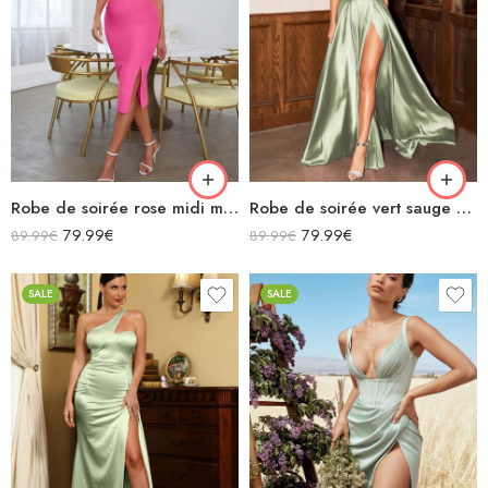
Robe de soirée rose midi moulante fendue manches courtes découpe sexy avec chaînette zigzag dans le dos
Robe de soirée vert sauge en satin fluide col bénitier bretelles longue fendue
79.99
€
79.99
€
89.99
€
89.99
€
SALE
SALE