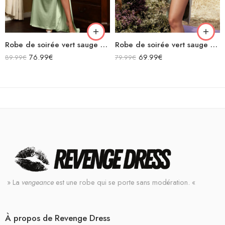
Robe de soirée vert sauge en satin longue asymétrique épaules dénudées fendue
Robe de soirée vert sauge midi moulante en satin décolleté sans manches fendue drapée
76.99
€
69.99
€
89.99
€
79.99
€
» La
vengeance
est une robe qui se porte sans modération. «
À propos de Revenge Dress