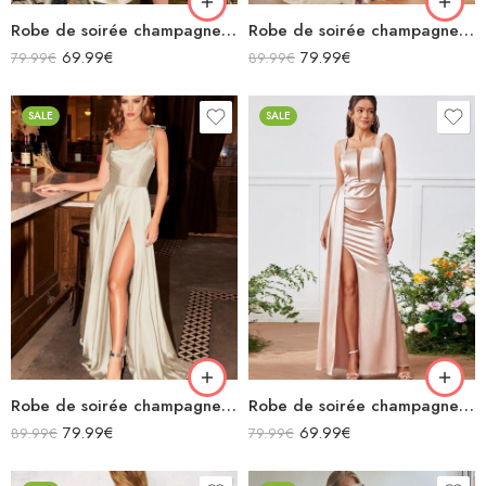
Robe de soirée champagne en satin col bénitier mi longue fendue à bretelles sans manches
Robe de soirée champagne en satin décolleté carré longue fendue sirène
69.99
€
79.99
€
79.99
€
89.99
€
SALE
SALE
Robe de soirée champagne en satin fluide col bénitier bretelles longue fendue
Robe de soirée champagne en satin longue fendue à bretelles
79.99
€
69.99
€
89.99
€
79.99
€