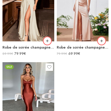
Robe de soirée champagne en satin fluide col bénitier bretelles longue fendue
Robe de soirée champagne en satin longue fendue à bretelles
79.99
€
69.99
€
89.99
€
79.99
€
SALE