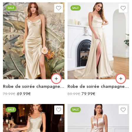
SALE
SALE
Robe de soirée champagne en satin col bénitier mi longue fendue à bretelles sans manches
Robe de soirée champagne en satin décolleté carré longue fendue sirène
69.99
€
79.99
€
79.99
€
89.99
€
SALE
SALE