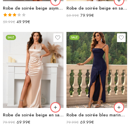
Robe de soirée beige asymétrique en satin
Robe de soirée beige en satin longue épaules dénudées décolleté fendue
79.99
€
89.99
€
Note
49.99
€
59.99
€
3.00
sur 5
SALE
SALE
Robe de soirée beige en satin longue fendue sans manches
Robe de soirée bleu marine en satin longue bretelles spaghettis fendue à volants col carré
69.99
€
69.99
€
79.99
€
79.99
€