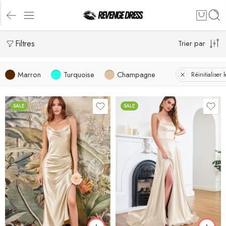
Filtres
Trier par
Marron
Turquoise
Champagne
Réinitialiser le
SALE
SALE