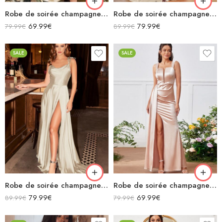
Robe de soirée champagne en satin col bénitier mi longue fendue à bretelles sans manches
Robe de soirée champagne en satin décolleté carré longue fendue sirène
69.99
€
79.99
€
79.99
€
89.99
€
SALE
SALE
Robe de soirée champagne en satin fluide col bénitier bretelles longue fendue
Robe de soirée champagne en satin longue fendue à bretelles
79.99
€
69.99
€
89.99
€
79.99
€