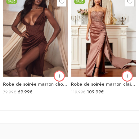
SALE
SALE
Robe de soirée marron chocolat midi moulante en satin décolleté sans manches fendue drapée
Robe de soirée marron clair à paillettes bustier en satin sans manches
69.99
€
109.99
€
79.99
€
119.99
€