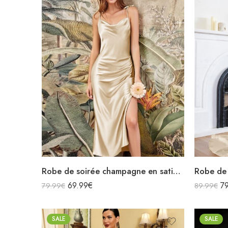
Robe de soirée champagne en satin col bénitier mi longue fendue à bretelles sans manches
69.99
€
7
79.99
€
89.99
€
SALE
SALE