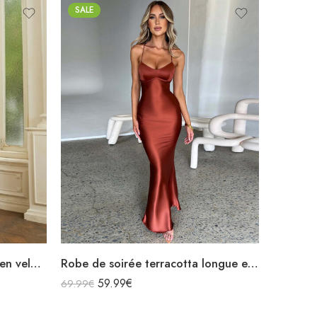
SALE
Robe de soirée ocre longue en velours manches longues
Robe de soirée terracotta longue en satin bretelles spaghetti décolleté dos nu laçage croisées dans le dos
59.99
€
69.99
€