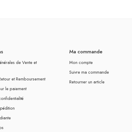
ns
Ma commande
énérales de Vente et
Mon compte
Suivre ma commande
 Retour et Remboursement
Retourner un article
sur le paiement
onfidentialité
xpédition
diante
os