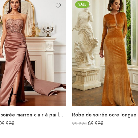
SALE
Robe de soirée marron clair à paillettes bustier en satin sans manches
09.99
€
89.99
€
99.99
€