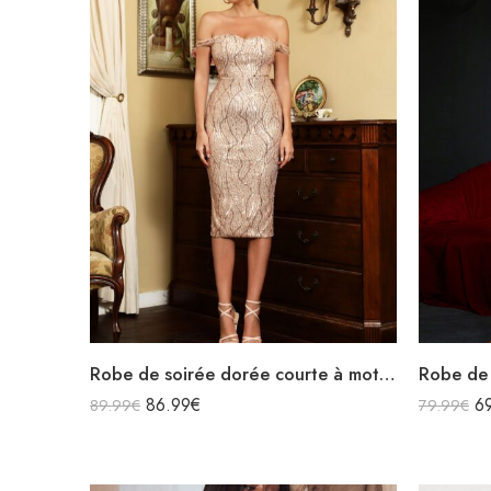
Robe de soirée dorée courte à motifs épaules dénudées décolleté
86.99
€
6
89.99
€
79.99
€