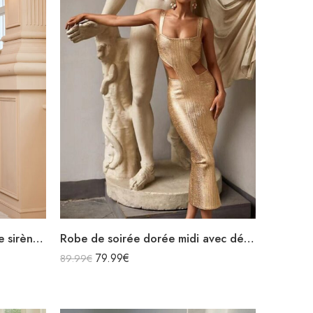
Robe de soirée dorée longue sirène asymétrique dos nu avec découpes en satin
Robe de soirée dorée midi avec découpes sexy sans manches décolleté carré
79.99
€
89.99
€