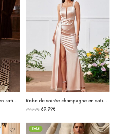
Robe de soirée champagne en satin fluide col bénitier bretelles longue fendue
Robe de soirée champagne en satin longue fendue à bretelles
69.99
€
79.99
€
SALE