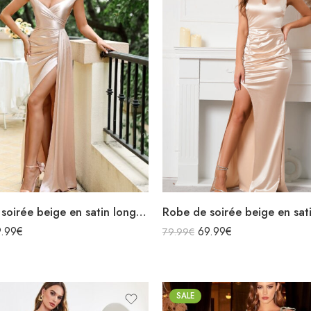
Robe de soirée beige en satin longue épaules dénudées décolleté fendue
9.99
€
69.99
€
79.99
€
SALE