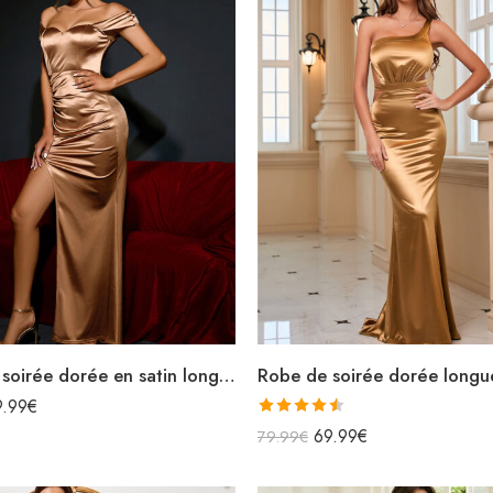
Robe de soirée dorée en satin longue fendue épaules dénudées
9.99
€
Note
4.50
69.99
€
79.99
€
sur 5