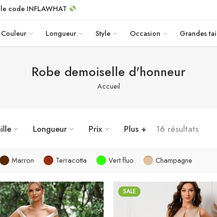
c le code INFLAWHAT
Couleur
Longueur
Style
Occasion
Grandes tai
Robe demoiselle d'honneur
Accueil
ille
Longueur
Prix
Plus +
16 résultats
Marron
Terracotta
Vert fluo
Champagne
SALE