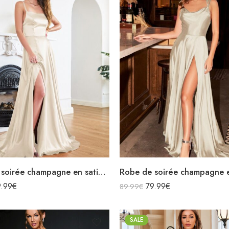
Robe de soirée champagne en satin décolleté carré longue fendue sirène
9.99
€
79.99
€
89.99
€
SALE