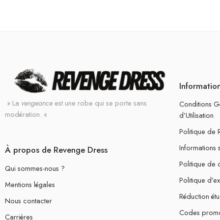
Informatio
» La
vengeance
est une robe qui se porte sans
Conditions G
modération. «
d’Utilisation
Politique de
Informations 
À propos de Revenge Dress
Politique de c
Qui sommes-nous ?
Politique d’e
Mentions légales
Réduction étu
Nous contacter
Codes prom
Carrières