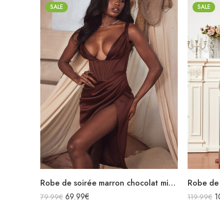
SALE
SALE
Robe de soirée marron chocolat midi moulante en satin décolleté sans manches fendue drapée
69.99
€
1
79.99
€
119.99
€