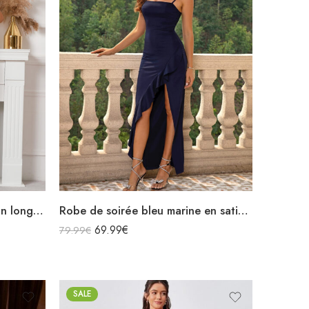
Robe de soirée beige en satin longue fendue sans manches
Robe de soirée bleu marine en satin longue bretelles spaghettis fendue à volants col carré
69.99
€
79.99
€
SALE