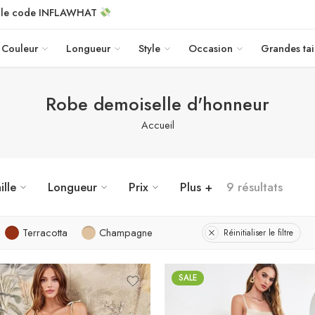
c le code INFLAWHAT
Couleur
Longueur
Style
Occasion
Grandes tai
Robe demoiselle d'honneur
Accueil
ille
Longueur
Prix
Plus +
9 résultats
Terracotta
Champagne
Réinitialiser le filtre
SALE