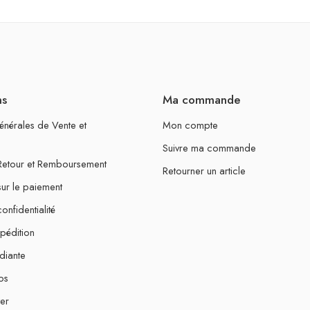
ns
Ma commande
énérales de Vente et
Mon compte
Suivre ma commande
 Retour et Remboursement
Retourner un article
sur le paiement
onfidentialité
xpédition
diante
os
er