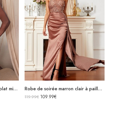
Robe de soirée marron chocolat midi moulante en satin décolleté sans manches fendue drapée
Robe de soirée marron clair à paillettes bustier en satin sans manches
109.99
€
119.99
€