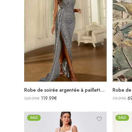
Robe de soirée argentée à paillettes asymétrique fendue avec traîne
119.99
€
6
129.99
€
79.99
€
SALE
SALE