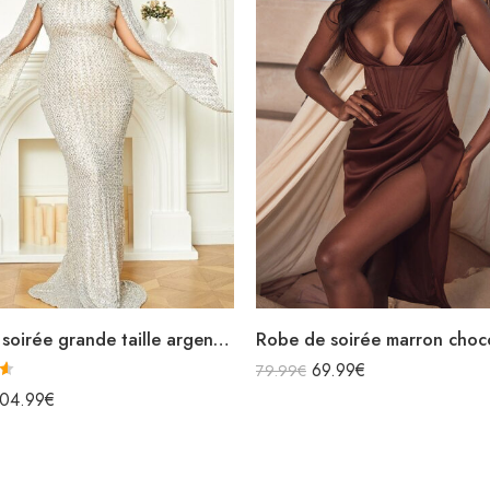
Robe de soirée grande taille argentée longue sirène à paillettes col montant manches longues fendues
69.99
€
79.99
€
104.99
€