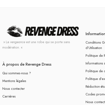
Informatio
» La
vengeance
est une robe qui se porte sans
Conditions G
modération. «
d’Utilisation
Politique de
Informations 
À propos de Revenge Dress
Politique de c
Qui sommes-nous ?
Politique d’e
Mentions légales
Réduction étu
Nous contacter
Codes prom
Carrières
Nous contact