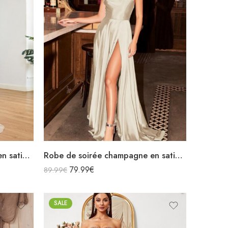
Robe de soirée champagne en satin décolleté carré longue fendue sirène
Robe de soirée champagne en satin fluide col bénitier bretelles longue fendue
79.99
€
89.99
€
SALE