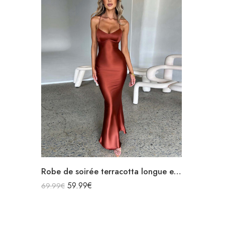
Robe de soirée terracotta longue en satin bretelles spaghetti décolleté dos nu laçage croisées dans le dos
59.99
€
69.99
€