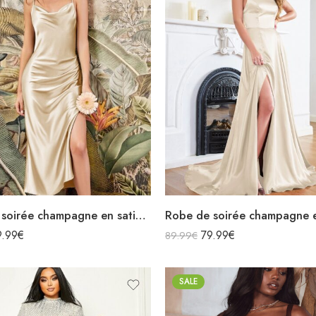
Robe de soirée champagne en satin col bénitier mi longue fendue à bretelles sans manches
9.99
€
79.99
€
89.99
€
SALE