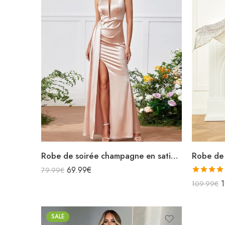
Robe de soirée champagne en satin longue fendue à bretelles
69.99
€
79.99
€
Note
4.56
109.99
€
sur 5
SALE